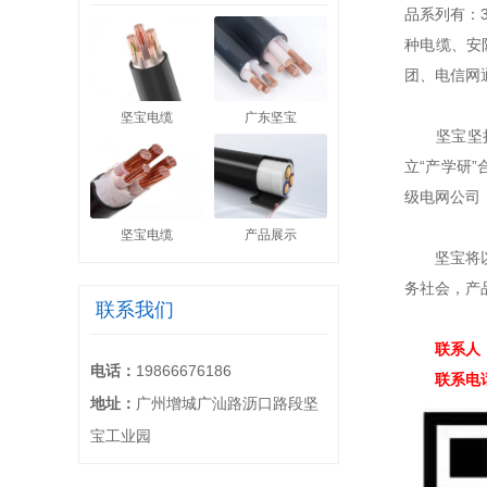
品系列有：
种电缆、安
团、电信网
坚宝电缆
广东坚宝
坚宝坚持“
立“产学研
级电网公司
坚宝电缆
产品展示
坚宝将以发
务社会，产
联系我们
联系人：
电话：
19866676186
联系电话：1
地址：
广州增城广汕路沥口路段坚
宝工业园