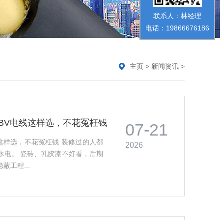
联系人：林经理
电话：19866676186
主页
>
新闻资讯
>
方BV电线这样选，不花冤枉钱
07-21
线这样选，不花冤枉钱 装修过的人都
2026
水电。 瓷砖、乳胶漆不好看，后期
工程...